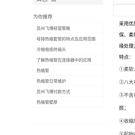
为你推荐
采用优
苏州飞博经营策略
保、柔
母排热缩套管的特点及应用范围
缘处理
冷缩电缆终端头
特点：
了解热缩管在连接器中的应用
①柔软
热缩管
热缩管日常维护
②八大
苏州飞博付款方式
③不含有
热缩管壁厚
醛；
④收缩
⑤起始