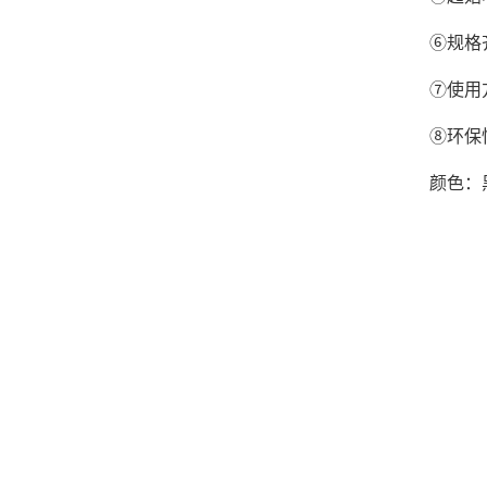
⑥规格
⑦使用
⑧环保
颜色：