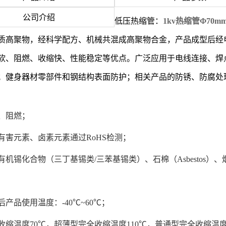
公司介绍
低压热缩管：
1kv热缩管Φ70m
质高聚物，经科学配方、机械共混成高聚物合金，产品成型后经
软、阻燃、收缩快、性能稳定等优点。广泛应用于电线连接、焊
；健身器材零部件和钢结构表面防护；相关产品的防锈、防腐处
、阻燃；
有害元素、卤素元素通过RoHS检测；
机锡化合物（三丁基锡类/三苯基锡类）、石棉（Asbestos）、烟雾
后产品使用温度：-40℃~60℃；
收缩温度70℃，超薄型完全收缩温度110℃，普通型完全收缩温度1