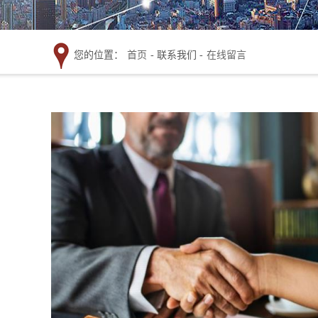
您的位置：
首页
- 联系我们 -
在线留言