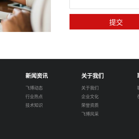
提交
新闻资讯
关于我们
飞博动态
关于我们
行业热点
企业文化
技术知识
荣誉资质
飞博风采