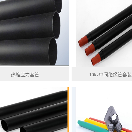
热缩应力套管
10kv中间绝缘管套