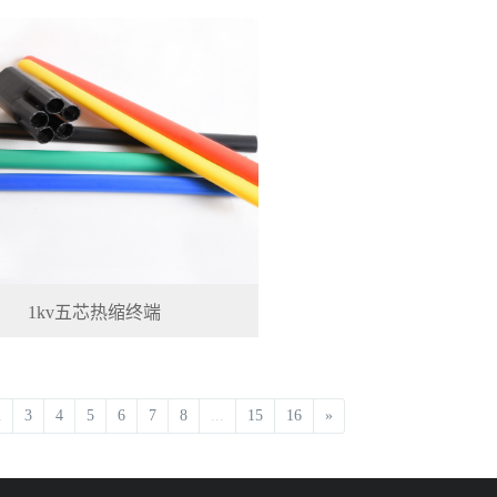
1kv五芯热缩终端
2
3
4
5
6
7
8
...
15
16
»