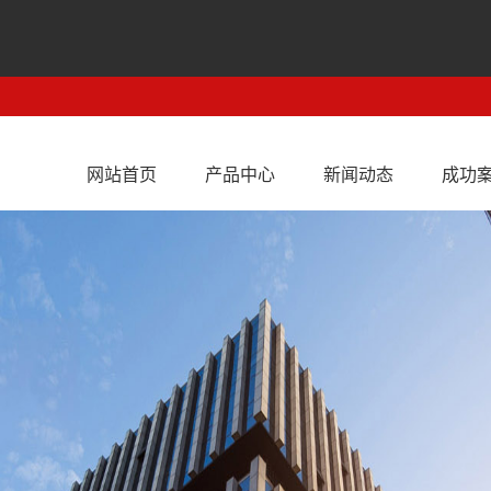
网站首页
产品中心
新闻动态
成功