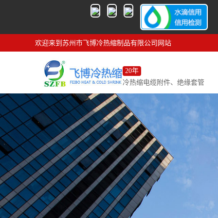
欢迎来到苏州市飞博冷热缩制品有限公司网站
20年
冷热缩电缆附件、绝缘套管