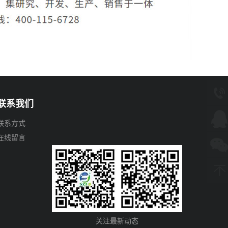
联系我们
联系方式
在线留言
关注最新动态