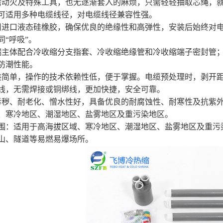
需动火及特殊工具，也无逐渐套入的麻烦，只需轻轻抽取芯绳，
可适用多种电缆线径，对电缆线径兼容性强。
用进口液态硅橡胶，确保优良的绝缘性和高弹性，安装后始终对
同“呼吸”。
端主体配合冷收缩分支指套、冷收缩绝缘管和冷收缩端子密封管
防潮性能。
装简单，操作的技术依赖性低，便于掌握。电缆预处理时，剥开
线，无需焊接或铜绑线，更加快捷，安全可靠。
污秽、耐老化、憎水性好，具备优良的耐腐蚀性、耐寒性及抗紫
、寒冷地区、潮湿地区、盐雾地区及重污染地区。
围：适用于高海拔区域、寒冷地区、潮湿地区、盐雾地区及重污
山、隧道等易燃易爆场所。