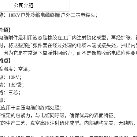
公司介绍
称：
10KV户外冷缩电缆终端
户外三芯电缆头；
介绍】
电缆附件是利用液态硅橡胶在工厂内注射硫化成型，再经扩张，
时，将这些预扩张件套在经过处理的电缆末端或接头处，抽出内
。因为它是在常温下靠弹性回缩力，而不是像热收缩电缆附件要
特点】
缩温度：常温；
：10kV；
装：1套/袋；
格：三芯；
点：
泛应用于高压电缆的终端处理；
持恒定的包紧力，与电缆同呼吸，确保优异的界面特征。
进的生产工艺，真空高压注射硫化成型。
内部结构完美，无缺陷，在2