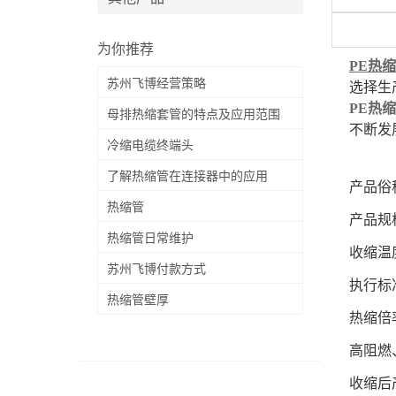
为你推荐
PE热
苏州飞博经营策略
选择生
PE热
母排热缩套管的特点及应用范围
不断发
冷缩电缆终端头
了解热缩管在连接器中的应用
产品俗
热缩管
产品规格
热缩管日常维护
收缩温
苏州飞博付款方式
执行标准：
热缩管壁厚
热缩倍率
高阻燃
收缩后