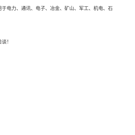
用于电力、通讯、电子、冶金、矿山、军工、机电、石
洽谈！