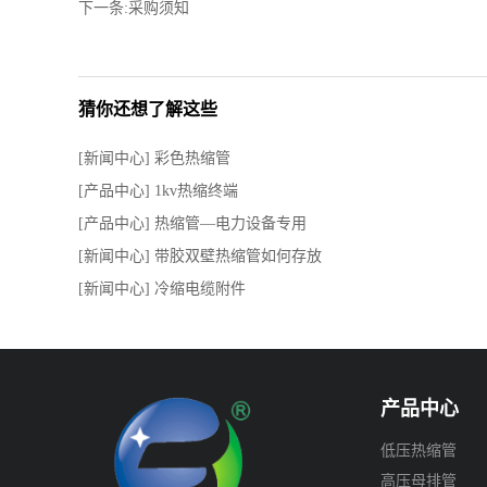
下一条:采购须知
猜你还想了解这些
[新闻中心] 彩色热缩管
[产品中心] 1kv热缩终端
[产品中心] 热缩管—电力设备专用
[新闻中心] 带胶双壁热缩管如何存放
[新闻中心] 冷缩电缆附件
产品中心
低压热缩管
高压母排管