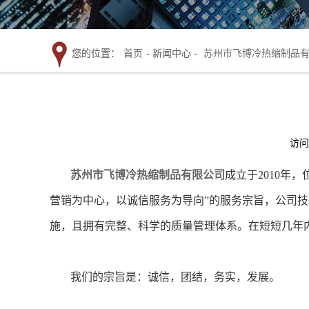
您的位置：
首页
- 新闻中心 -
苏州市飞博冷热缩制品
访问量
苏州市飞博冷热缩制品有限公司
成立于2010年
营销为中心，以诚信服务为导向”的服务宗旨，公司
施，且拥有完整、科学的质量管理体系。在短短几年
我们的宗旨是：诚信，团结，务实，发展。