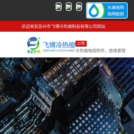
欢迎来到苏州市飞博冷热缩制品有限公司网站
20年
冷热缩电缆附件、绝缘套管