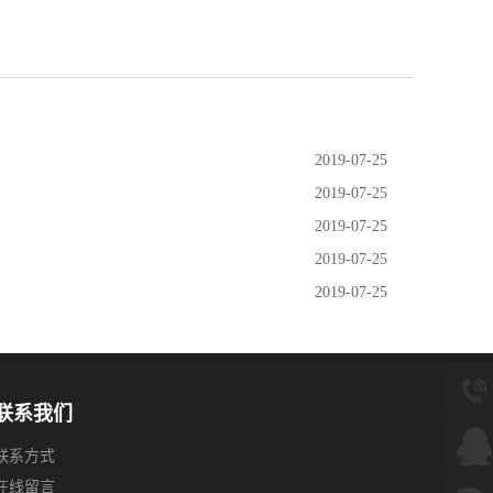
2019-07-25
2019-07-25
2019-07-25
2019-07-25
2019-07-25
联系我们
联系方式
在线留言