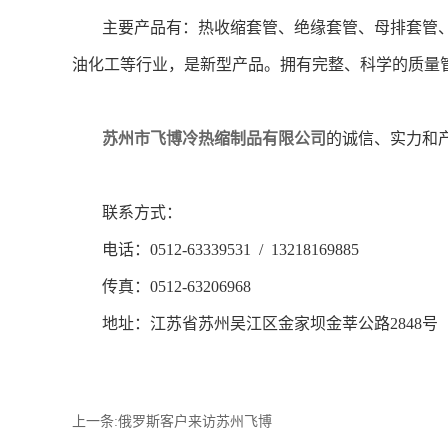
主要产品有：热收缩套管、绝缘套管、母排套管
油化工等行业，是新型产品。拥有完整、科学的质量
苏州市飞博冷热缩制品有限公司
的诚信、实力和
联系方式：
电话：0512-63339531 / 13218169885
传真：0512-63206968
地址：江苏省苏州吴江区金家坝金莘公路2848号
上一条:俄罗斯客户来访苏州飞博