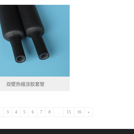
双壁热缩涂胶套管
2
3
4
5
6
7
8
...
15
16
»