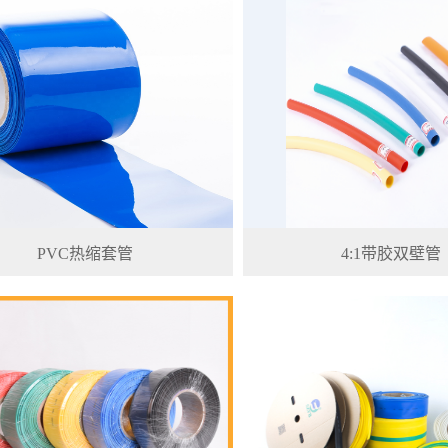
PVC热缩套管
4:1带胶双壁管