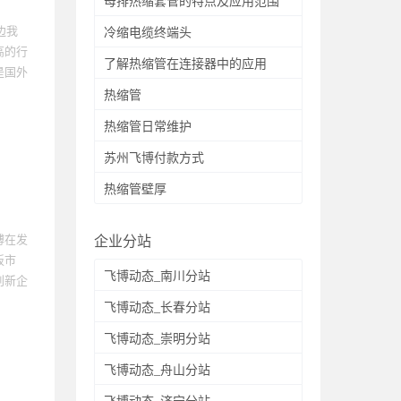
母排热缩套管的特点及应用范围
边我
冷缩电缆终端头
高的行
了解热缩管在连接器中的应用
是国外
热缩管
热缩管日常维护
苏州飞博付款方式
热缩管壁厚
博在发
企业分站
板市
飞博动态_南川分站
创新企
飞博动态_长春分站
飞博动态_崇明分站
飞博动态_舟山分站