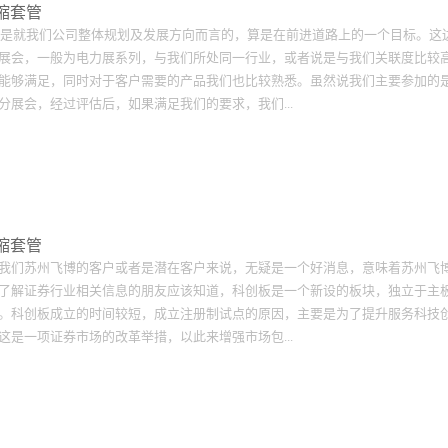
缩套管
排，是就我们公司整体规划及发展方向而言的，算是在前进道路上的一个目标。这
展会，一般为电力展系列，与我们所处同一行业，或者说是与我们关联度比较
能够满足，同时对于客户需要的产品我们也比较熟悉。虽然说我们主要参加的
分展会，经过评估后，如果满足我们的要求，我们...
缩套管
我们苏州飞博的客户或者是潜在客户来说，无疑是一个好消息，意味着苏州飞
了解证券行业相关信息的朋友应该知道，科创板是一个新设的板块，独立于主
。科创板成立的时间较短，成立注册制试点的原因，主要是为了提升服务科技
这是一项证券市场的改革举措，以此来增强市场包...