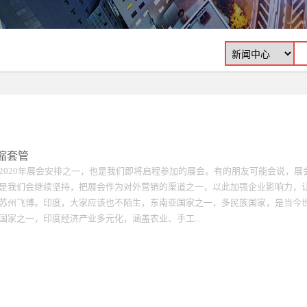
缩套管
2020年展会安排之一，也是我们即将启程参加的展会。有的朋友可能会说，展
是我们会继续坚持，把展会作为对外营销的渠道之一，以此加强企业影响力，
苏州飞博。印度，大家应该也不陌生，东南亚国家之一，多民族国家，是当今
国家之一，印度经济产业多元化，涵盖农业、手工...