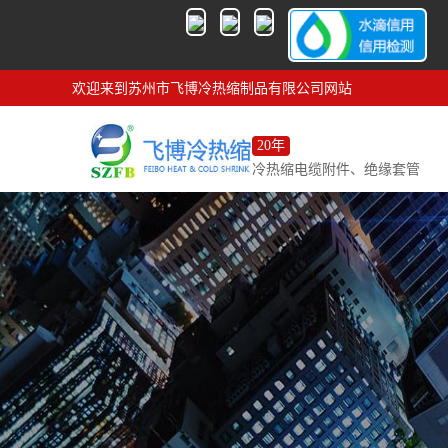
欢迎来到苏州市飞博冷热缩制品有限公司网站
20年
冷热缩电缆附件、绝缘套管