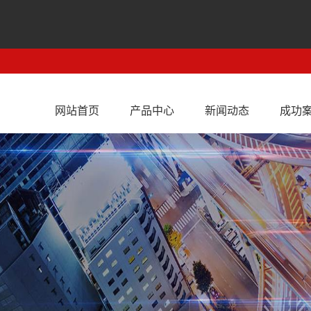
网站首页
产品中心
新闻动态
成功