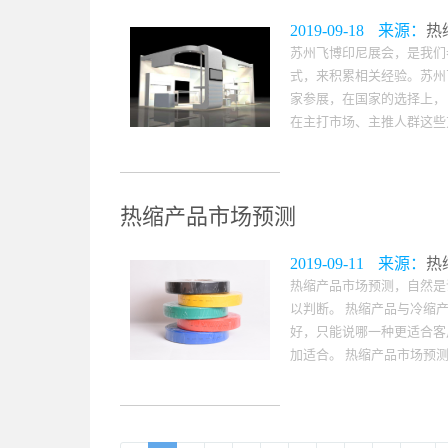
2019-09-18
来源：
热
苏州飞博印尼展会，是我们
式，来积累相关经验。苏州
家参展，在国家的选择上，
在主打市场、主推人群这些
热缩产品市场预测
2019-09-11
来源：
热
热缩产品市场预测，自然是
以判断。 热缩产品与冷缩
好，只能说哪一种更适合客
加适合。 热缩产品市场预测