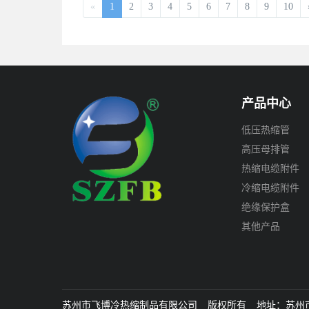
«
1
2
3
4
5
6
7
8
9
10
产品中心
低压热缩管
高压母排管
热缩电缆附件
冷缩电缆附件
绝缘保护盒
其他产品
苏州市飞博冷热缩制品有限公司
版权所有
地址：苏州市