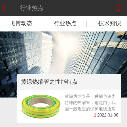

行业热点

|
|
飞博动态
行业热点
技术知识
黄绿热缩管之性能特点
黄绿热缩管是一种颜色较为
特殊的热缩管，这是由于我
国一般规定的保护地线通常

2022-01-06
是黄绿色（黄绿相间），而
黄绿热缩管也是特地对黄绿