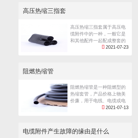
保护地线的颜色保持统一 以
便对保护地线进行标识或是
高压热缩三指套
修补地线达到颜色一致的美
观效果。 目前机械设备的开
高压热缩三指套属于高压电
关、线缆标识已经被加入了
缆附件中的一种，一般它是
国标。线缆电子产业也积极
和其他配件一起配成整套的
相应号召 对于不同产品有要

2021-07-23
热缩电缆终端一起销售，也
求特定的颜色标识要求，比
可以当做单独的一个产品来
如开关只能用绿色和黑色，
销售。高压热缩三指套它的
红色线缆代表危险等等，其
外形有点像手套，是由一个
中就有对接地的线束及线缆
阻燃热缩管
大口和三个小口组成，通常
管道标识也要标准化 必须使
大口是套在电缆上，而三个
用黄绿色。黄绿热缩管是特
阻燃热缩管是一种阻燃型的
小口套在分线上的。今天我
殊标识热缩管凭借其色彩鲜
热缩套管，产品价格上物美
们来简单说说高压热缩三指
明，广泛应用在电线束中地
价廉，用于电线、电缆或电
套。高压热缩三指套是由交
线的标识、特殊线缆或管道

2021-07-13
线端子上能提供绝缘保护。
联聚烯烃材料和热熔胶双层
标识。黄绿热缩管又叫黄绿
阻燃热缩管具有收缩温度
构成，加热即收缩，内壁的
双色管 采用优质的黄色和绿
低、绝缘防蚀、柔软、阻燃
热熔胶会将电缆紧紧粘住，
色聚烯烃材料经特殊的加工
等特点。广泛用于各种线
具有优异的密封防水防潮保
制造而成。产品成型后经电
电缆附件产生故障的缘由是什么
束、焊点、电感的绝缘保护
护性能，具有良好的电气性
子加速器辐照交联 连续扩张