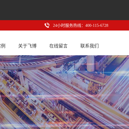
24小时服务热线：400-115-6728
案例
关于飞博
在线留言
联系我们