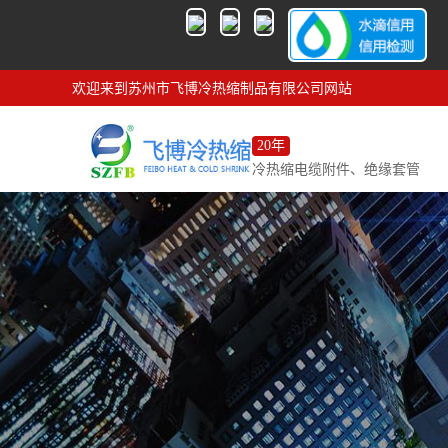
欢迎来到苏州市飞博冷热缩制品有限公司网站
20年
冷热缩电缆附件、绝缘套管