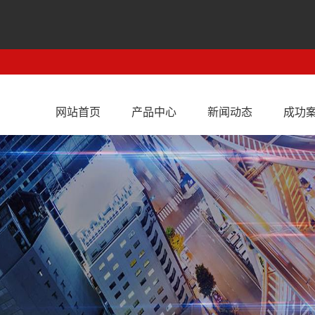
网站首页
产品中心
新闻动态
成功