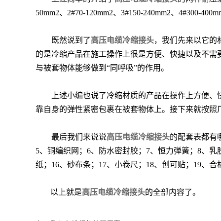
50mm2、2#70-120mm2、3#150-240mm2、4#300-
既然说到了
高压电缆冷缩接头
，我们先来以它的
的是冷缩产品在施工操作上很是方便、快捷以及不需
与被套物体能够做到
“同呼吸”的作用。
上述小编也说了冷缩材质的产品在操作上方便、
靠自身的弹性紧密包裹在被套物体上。接下来就按照
最后我们来说说
高压电缆冷缩接头
的配套表都有
5、铜编织网；6、防水密封胶；7、恒力弹簧；8、乳
纸；
16
、砂布条；
17
、小卷尺；
18
、创可贴；
19
、合
以上就是
高压电缆冷缩接头
的全部内容了。