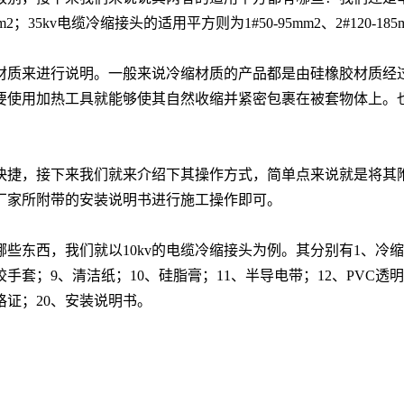
400mm2；35kv电缆冷缩接头的适用平方则为1#50-95mm2、2#120-185m
材质来进行说明。一般来说冷缩材质的产品都是由硅橡胶材质经
要使用加热工具就能够使其自然收缩并紧密包裹在被套物体上。
快捷，接下来我们就来介绍下其操作方式，简单点来说就是将其
厂家所附带的安装说明书进行施工操作即可。
哪些东西，我们就以
10kv的电缆冷缩接头为例。其分别有1、冷
胶手套；9、清洁纸
；
10
、硅脂膏；
11
、半导电带；
12
、
PVC透明
格证；
20、安装说明书。