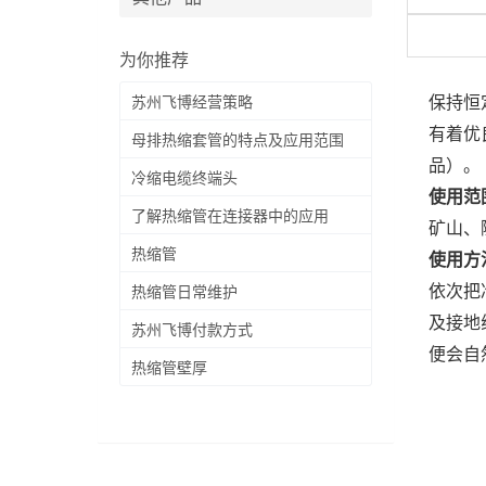
为你推荐
保持恒
苏州飞博经营策略
有着优
母排热缩套管的特点及应用范围
品）。
冷缩电缆终端头
使用范
了解热缩管在连接器中的应用
矿山、
热缩管
使用方
依次把
热缩管日常维护
及接地
苏州飞博付款方式
便会自
热缩管壁厚