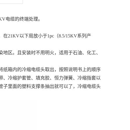
5KV电缆的终端处理。
KV以下局放小于1pc（8.5/15KV系列产
染地区。且安装时不用明火，适用于石油、化工、
将纸箱内的冷缩电缆头取出，按照说明书上的顺序
带、冷缩护套管、填充胶、恒力弹簧、冷缩指套以
管子里面的塑料支撑条抽出就可以了，冷缩电缆头