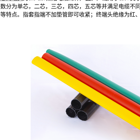
芯数分为单芯，二芯，三芯，四芯，五芯等并满足电缆不
便等特点。指套指端不加垫管即可收紧；终端头绝缘为红