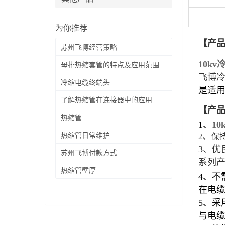
为你推荐
【产
苏州飞博经营策略
10k
母排热缩套管的特点及应用范围
飞博冷
冷缩电缆终端头
是适用
了解热缩管在连接器中的应用
【产
热缩管
1、
1
、
热缩管日常维护
2
保
3、
优
苏州飞博付款方式
系列
热缩管壁厚
4、
在电
5、
与电缆