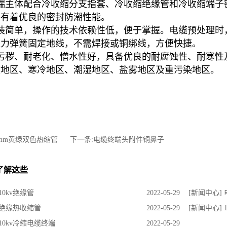
终端主体配合冷收缩分支指套、冷收缩绝缘管和冷收缩端子
件有着优良的密封防潮性能。
安装简单，操作的技术依赖性低，便于掌握。电缆预处理时
恒力弹簧固定地线，不需焊接或铜绑线，方便快捷。
抗污秽、耐老化、憎水性好，具备优良的耐腐蚀性、耐寒性
拔地区、寒冷地区、潮湿地区、盐雾地区及重污染地区。
0mm黄绿双色热缩管
下一条:电缆终端头附件铜鼻子
了解这些
10kv绝缘管
2022-05-29
[新闻中心]
 绝缘热收缩管
2022-05-29
[新闻中心]
 10kv冷缩电缆终端
2022-05-29