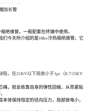
终端加长管
kv冷缩绝缘管。一般配套在终端中使用。
我们今天所介绍的是
10kv冷热缩绝缘管
，它
21KV以下局放小于1pc（8.7/15KV
芯绳，就会依靠自身的弹性回缩，从而紧贴
好。
缆本体保持恒定的径向压力，局部放电小，