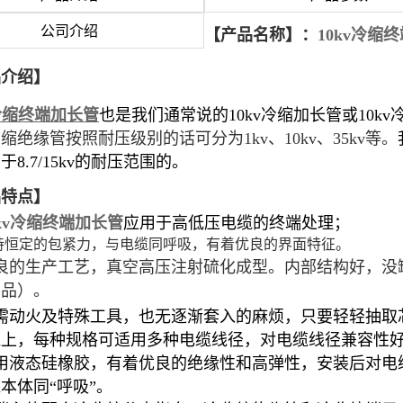
公司介绍
【产品名称】：
10kv冷缩
品介绍】
v冷缩终端加长管
也是我们通常说的10kv冷缩加长管或10
缩绝缘管按照耐压级别的话可分为1kv、10kv、35kv等。
于8.7/15kv的耐压范围的。
品特点】
0kv冷缩终端加长管
应用于高低压电缆的终端处理；
持恒定的包紧力，与电缆同呼吸，有着优良的界面特征。
良的生产工艺，真空高压注射硫化成型。内部结构好，没缺陷，在
产品）
。
不需动火及特殊工具，也无逐渐套入的麻烦，只要轻轻抽取
缆上，每种规格可适用多种电缆线径，对电缆线径兼容性
采用液态硅橡胶，有着优良的绝缘性和高弹性，安装后对电
本体同“呼吸”。