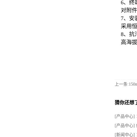
6、
对附
7、
采用
8、
高海
上一条:15
猜你还想
[产品中心] 
[产品中心]
[新闻中心]