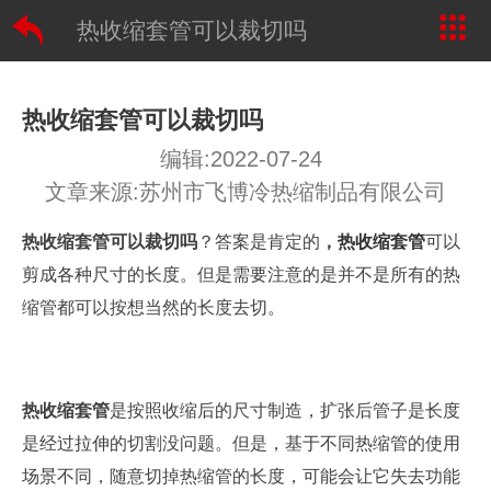
热收缩套管可以裁切吗
热收缩套管可以裁切吗
编辑:2022-07-24
文章来源:苏州市飞博冷热缩制品有限公司
热收缩套管
可以裁切吗
？答案
是肯定的
，
热收缩套管
可以
剪成
各种尺寸的长度
。
但是需要注意的是并不是所有的热
缩管都可以按想当然的长度去切。
热收缩
套管
是按照收缩后的尺寸制造，
扩张后管子是长度
是经过
拉伸
的
切割没问题。但是，
基于不同热缩管的使用
场景不同，随意切掉热缩管的长度
，
可能会让
它失去
功能