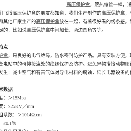
高压保护盒
，跟热缩管一样，
们飞博高压保护盒的朋友都知道，我们生产制作的
高压保护盒
，
和其他厂家生产的
高压保护盒
放在一起，有着很好看的线条感。
足的，比如说
高压保护盒
中间加长、两边圆角等等。
特点
护盒
，是良好的电气绝缘，防水密封防护产品。具有安装方便，
变电站中的母排接连处的绝缘保护及防护。避免异物搭接动物爬
发生：减少空气和有害气体对导电材料的腐蚀，延长电器设备的
术数据
：＞15Mpa
：≥25KV／mm
系数：＞1014Ω.cm
≤0.1％