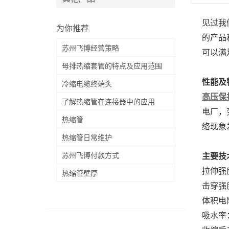
见过我
为你推荐
的产品
苏州飞博经营策略
可以满
母排热缩套管的特点及应用范围
性能及
冷缩电缆终端头
高压保
了解热缩管在连接器中的应用
电厂，
热缩管
络现象
热缩管日常维护
苏州飞博付款方式
主要技
拉伸强度
热缩管壁厚
击穿强度
体积电阻
吸水率：